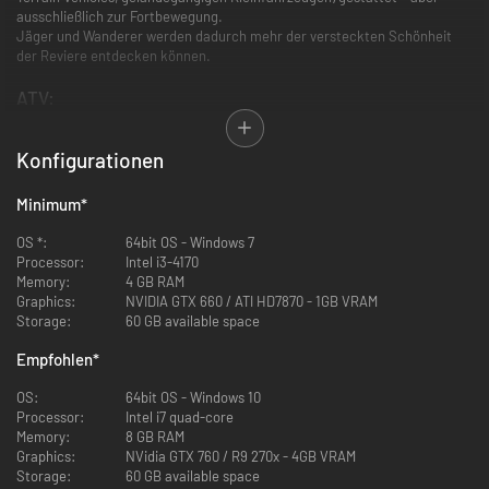
ausschließlich zur Fortbewegung.
Jäger und Wanderer werden dadurch mehr der versteckten Schönheit
der Reviere entdecken können.
ATV:
Konfigurationen
Minimum
*
OS *:
64bit OS - Windows 7
Processor:
Intel i3-4170
Memory:
4 GB RAM
Graphics:
NVIDIA GTX 660 / ATI HD7870 - 1GB VRAM
Storage:
60 GB available space
Empfohlen
*
SABER 4X4:
Mit dem SABER 4X4 ist schwieriges Terrain absolut kein Problem mehr.
OS:
64bit OS - Windows 10
Dieses ATV trägt den Fahrer mit unglaublichem Komfort und Stil über
Processor:
Intel i7 quad-core
Felder, Sümpfe und Hügel. Nie zuvor konnte man die Jagdreviere
Memory:
8 GB RAM
schneller und besser durchqueren.
Graphics:
NVidia GTX 760 / R9 270x - 4GB VRAM
Storage:
60 GB available space
Den SABER 4X4 teilen: