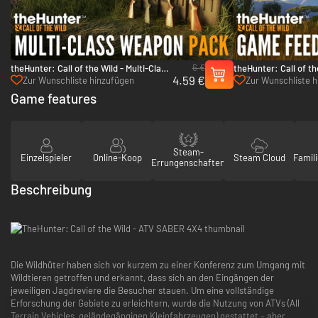
6 €
theHunter: Call of the Wild - Multi-Class
theHunter: Call of t
4.59 €
Weapon Pack - PC (Steam)
Feeder Pack 2 - PC 
Zur Wunschliste hinzufügen
Zur Wunschliste 
Game features
Steam-
Einzelspieler
Online-Koop
Steam Cloud
Famili
Errungenschaften
Beschreibung
Die Wildhüter haben sich vor kurzem zu einer Konferenz zum Umgang mit
Wildtieren getroffen und erkannt, dass sich an den Eingängen der
jeweiligen Jagdreviere die Besucher stauen. Um eine vollständige
Erforschung der Gebiete zu erleichtern, wurde die Nutzung von ATVs (All
Terrain Vehicles, geländegängigen Kleinfahrzeugen) gestattet – aber