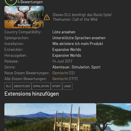
4 Bewertungen
Dieses DLC benötigt das Basis Spiel
TheHunter: Call of the Wild
Country Compatibility:
Liste ansehen
Spielsprachen:
Unterstützte Sprachen ansehen
Installation:
Wie aktiviere ich mein Produkt
Entwickler:
Expansive Worlds
Herausgeber:
Expansive Worlds
Release:
14 Juni 2017
Genre:
Abenteuer
,
Simulation
,
Sport
Neue Steam Bewertungen:
Gemischt
(12)
Alle Steam Bewertungen:
Gemischt
(
1717
)
DLC
ABENTEUER
SIMULATION
SPORT
JAGD
Extensions hinzufügen