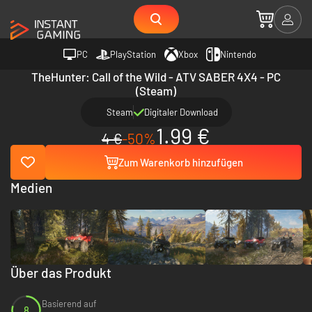
PC
PlayStation
Xbox
Nintendo
TheHunter: Call of the Wild - ATV SABER 4X4 - PC
(Steam)
Steam
Digitaler Download
1.99 €
4 €
-50%
Zum Warenkorb hinzufügen
Medien
Über das Produkt
Basierend auf
8