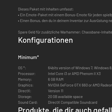
Dieses Paket mit Inhalten umfasst:
• Ein Emote-Paket mit einem Bonus-Emote für jeden spiel
• Einen Bonus, den du in deinem Inventar zur Ausrüstung 
Spare Geld für zusätzliche Warhammer: Chaosbane-Inhalte
Konfigurationen
Minimum
*
OS *:
64bits version of Windows 7, Windows 8
Processor:
Intel Core i3 or AMD Phenom II X3
Memory:
6 GB RAM
Graphics:
NVIDIA GeForce GTX 660 or AMD Radeon
DirectX:
Version 11
Storage:
20 GB available space
Sound Card:
DirectX Compatible Soundcard
Produkte, die dir auch gefa