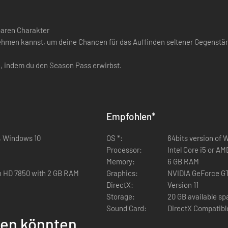
baren Charakter
nehmen kannst, um deine Chancen für das Auffinden seltener Gegenstä
, indem du den Season Pass erwirbst.
Empfohlen
*
, Windows 10
OS *:
64bits version of
Processor:
Intel Core i5 or A
Memory:
6 GB RAM
 HD 7850 with 2 GB RAM
Graphics:
NVIDIA GeForce G
DirectX:
Version 11
Storage:
20 GB available s
Sound Card:
DirectX Compatib
llen könnten