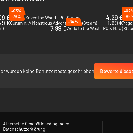
-83%
-82
09 €
-79%
4.29 €
-85
Nobody Saves the World - PC (Steam)
Bug F
49 €
-84%
1.69 €
Gurumin: A Monstrous Adventure - PC (Steam)
Yaga 
7.99 €
m)
World to the West - PC & Mac (Stea
her wurden keine Benutzertests geschrieben
Bewerte dieses
Allgemeine Geschäftsbedingungen
Datenschutzerklärung