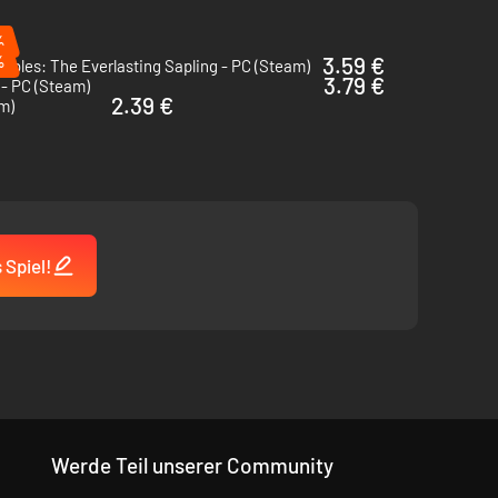
%
%
3.59 €
ables: The Everlasting Sapling - PC (Steam)
3.79 €
- PC (Steam)
2.39 €
m)
 Spiel!
Werde Teil unserer Community