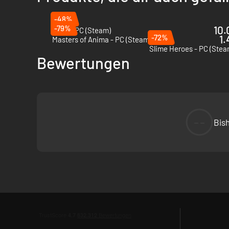
-48%
-79%
10.
VOIN - PC (Steam)
-72%
1.
Masters of Anima - PC (Steam)
Slime Heroes - PC (Stea
Bewertungen
--
Bis