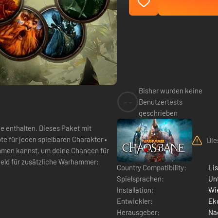
Bisher wurden keine
--
Benutzertests
geschrieben
ieses Paket mit
e für jeden spielbaren Charakter •
Die
ehmen kannst, um deine Chancen für
Country Compatibility:
Li
Spielsprachen:
Un
Installation:
Wie
Entwickler:
Ek
Herausgeber:
Na