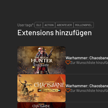
User tags*:
DLC
ACTION
ABENTEUER
ROLLENSPIEL
Extensions hinzufügen
Warhammer: Chaosbane -
Zur Wunschliste hinzuf
Warhammer: Chaosbane 
Zur Wunschliste hinzuf