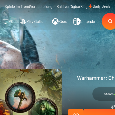
Daily Deals
Spiele im Trend
Vorbestellungen
Bald verfügbar
Blog
PC
PlayStation
Xbox
Nintendo
Warhammer: Chao
Steam