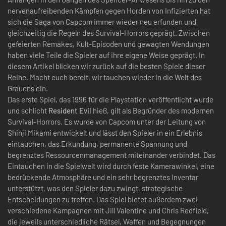
nervenaufreibenden Kämpfen gegen Horden von Infizierten hat
sich die Saga von Capcom immer wieder neu erfunden und
gleichzeitig die Regeln des Survival-Horrors geprägt. Zwischen
gefeierten Remakes, Kult-Episoden und gewagten Wendungen
haben viele Teile die Spieler auf ihre eigene Weise geprägt. In
diesem Artikel blicken wir zurück auf die besten Spiele dieser
Reihe. Macht euch bereit, wir tauchen wieder in die Welt des
Grauens ein.
Das erste Spiel, das 1996 für die Playstation veröffentlicht wurde
und schlicht
Resident Evil
hieß, gilt als Begründer des modernen
Survival-Horrors. Es wurde von Capcom unter der Leitung von
Shinji Mikami entwickelt und lässt den Spieler in ein Erlebnis
eintauchen, das Erkundung, permanente Spannung und
begrenztes Ressourcenmanagement miteinander verbindet. Das
Eintauchen in die Spielwelt wird durch feste Kamerawinkel, eine
bedrückende Atmosphäre und ein sehr begrenztes Inventar
unterstützt, was den Spieler dazu zwingt, strategische
Entscheidungen zu treffen. Das Spiel bietet außerdem zwei
verschiedene Kampagnen mit Jill Valentine und Chris Redfield,
die jeweils unterschiedliche Rätsel, Waffen und Begegnungen