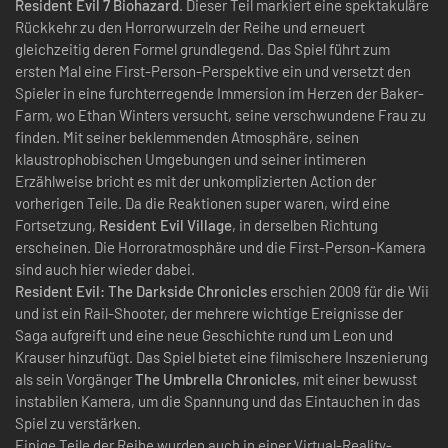
Resident Evil 7 Biohazard
. Dieser Teil markiert eine spektakuläre
Rückkehr zu den Horrorwurzeln der Reihe und erneuert
gleichzeitig deren Formel grundlegend. Das Spiel führt zum
ersten Mal eine First-Person-Perspektive ein und versetzt den
Spieler in eine furchterregende Immersion im Herzen der Baker-
Farm, wo Ethan Winters versucht, seine verschwundene Frau zu
finden. Mit seiner beklemmenden Atmosphäre, seinen
klaustrophobischen Umgebungen und seiner intimeren
Erzählweise bricht es mit der unkomplizierten Action der
vorherigen Teile. Da die Reaktionen super waren, wird eine
Fortsetzung,
Resident Evil Village
, in derselben Richtung
erscheinen. Die Horroratmosphäre und die First-Person-Kamera
sind auch hier wieder dabei.
Resident Evil: The Darkside Chronicles
erschien 2009 für die Wii
und ist ein Rail-Shooter, der mehrere wichtige Ereignisse der
Saga aufgreift und eine neue Geschichte rund um Leon und
Krauser hinzufügt. Das Spiel bietet eine filmischere Inszenierung
als sein Vorgänger
The Umbrella Chronicles
, mit einer bewusst
instabilen Kamera, um die Spannung und das Eintauchen in das
Spiel zu verstärken.
Einige Teile der Reihe wurden auch in einer Virtual-Reality-