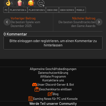
5
1
1
PC
PLAYSTATION 4
PLAYSTATION 5
XBOX ONE
XBOX SERIES
MOBILE
Vorheriger Beitrag
Nächster Beitrag
Die besten Spiele vom
Die besten Soundtracks bei
Dezember 2025
den Game Awards
0 Kommentar
Bitte einloggen oder registrieren, um einen Kommentar zu
hinterlassen
Allgemeine Geschäftsbedingungen
Datenschutzerklärung
Affiliate Programm
Kontaktiere uns
Unser Discord-Server & Bot
Geschenkkarte einlösen
Blog
Gaming News für PC und Konsole
Werde Teil unserer Community