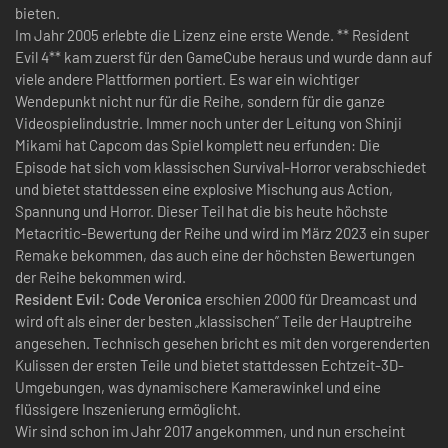
bieten.
Im Jahr 2005 erlebte die Lizenz eine erste Wende. ** Resident
Evil 4** kam zuerst für den GameCube heraus und wurde dann auf
viele andere Plattformen portiert. Es war ein wichtiger
Wendepunkt nicht nur für die Reihe, sondern für die ganze
Videospielindustrie. Immer noch unter der Leitung von Shinji
Mikami hat Capcom das Spiel komplett neu erfunden: Die
Episode hat sich vom klassischen Survival-Horror verabschiedet
und bietet stattdessen eine explosive Mischung aus Action,
Spannung und Horror. Dieser Teil hat die bis heute höchste
Metacritic-Bewertung der Reihe und wird im März 2023 ein super
Remake bekommen, das auch eine der höchsten Bewertungen
der Reihe bekommen wird.
Resident Evil: Code Veronica
erschien 2000 für Dreamcast und
wird oft als einer der besten „klassischen” Teile der Hauptreihe
angesehen. Technisch gesehen bricht es mit den vorgerenderten
Kulissen der ersten Teile und bietet stattdessen Echtzeit-3D-
Umgebungen, was dynamischere Kamerawinkel und eine
flüssigere Inszenierung ermöglicht.
Wir sind schon im Jahr 2017 angekommen, und nun erscheint