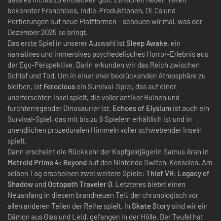
bekannter Franchises, Indie-Produktionen, DLCs und
Portierungen auf neue Plattformen – schauen wir mal, was der
Dezember 2025 so bringt.
Das erste Spiel in unserer Auswahl ist
Sleep Awake
, ein
narratives und immersives psychedelisches Horror-Erlebnis aus
der Ego-Perspektive. Darin erkunden wir das Reich zwischen
Schlaf und Tod. Um in einer eher bedrückenden Atmosphäre zu
bleiben, ist
Ferocious
ein Survival-Spiel, das auf einer
unerforschten Insel spielt, die voller antiker Ruinen und
furchterregender Dinosaurier ist.
Echoes of Elysium
ist auch ein
Survival-Spiel, das mit bis zu 6 Spielern erhältlich ist und in
unendlichen prozeduralen Himmeln voller schwebender Inseln
spielt.
Dann erscheint die Rückkehr der Kopfgeldjägerin Samus Aran in
Metroid Prime 4: Beyond
auf den Nintendo Switch-Konsolen. Am
selben Tag erscheinen zwei weitere Spiele:
Thief VR: Legacy of
Shadow
und
Octopath Traveler 0
. Letzteres bietet einen
Neuanfang in diesem brandneuen Teil, der chronologisch vor
allen anderen Teilen der Reihe spielt. In
Skate Story
sind wir ein
Dämon aus Glas und Leid, gefangen in der Hölle. Der Teufel hat