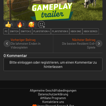
5
3
1
PC
SWITCH
SWITCH 2
PLAYSTATION 4
PLAYSTATION 5
XBOX ONE
XBOX SERIES
Vorheriger Beitrag
Nächster Beitrag
Die lahmsten Enden in
Die besten Resident Evil-
Videospielen
Spiele
0 Kommentar
Bitte einloggen oder registrieren, um einen Kommentar zu
hinterlassen
Allgemeine Geschäftsbedingungen
Datenschutzerklärung
Affiliate Programm
Kontaktiere uns
Unser Discord-Server & Bot