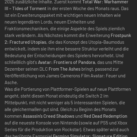
2025 zusätzliche Inhalte. Zuerst kommt
Total War: Warhammer
III – Tides of Torment
in der ersten Woche des Monats raus. Das
ist ein Erweiterungspaket mit wichtigen neuen Inhalten wie
neuen legendären Lords, neuen Einheiten und
Fraktionsmechaniken, die einige Aspekte des Spiels ziemlich
stark verändern. Als Nächstes kommt die Erweiterung
Frostpunk
2: Fractured Utopias
, die das Konzept des Utopia-Baumodus
entwickelt, indem sie ihm eine bessere Struktur verleiht und die
Bedeutung der Entscheidungen des Spielers hervorhebt. Und
schließlich gibt's
Avatar: Frontiers of Pandora
, das uns Mitte
Dezember seinen DLC
From The Ashes
bringt, passend zur
Veröffentlichung von James Camerons Film Avatar: Feuer und
Asche.
Was die Portierung von Plattformer-Spielen auf neue Plattformen
angeht, steht diesen Monat eindeutig die Switch 2 im
Mittelpunkt, mit nicht weniger als 5 interessanten Spielen, die
alle gleichermaßen gut sind. Gleich zu Beginn des Monats
kommen
Assassin’s Creed Shadows
und
Red Dead Redemption
auf die neueste Konsole von Nintendo (sowie auf PS5 und Xbox
Series für die Produktion von Rockstar). Etwas später wird auch
das berühmte Farmspiel
Farming Simulator: Signature Edition