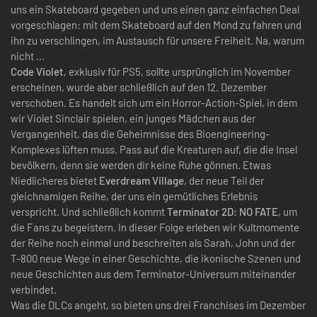
uns ein Skateboard gegeben und uns einen ganz einfachen Deal
vorgeschlagen: mit dem Skateboard auf den Mond zu fahren und
ihn zu verschlingen, im Austausch für unsere Freiheit. Na, warum
nicht ...
Code Violet
, exklusiv für PS5, sollte ursprünglich im November
erscheinen, wurde aber schließlich auf den 12. Dezember
verschoben. Es handelt sich um ein Horror-Action-Spiel, in dem
wir Violet Sinclair spielen, ein junges Mädchen aus der
Vergangenheit, das die Geheimnisse des Bioengineering-
Komplexes lüften muss. Pass auf die Kreaturen auf, die die Insel
bevölkern, denn sie werden dir keine Ruhe gönnen. Etwas
Niedlicheres bietet
Everdream Village
, der neue Teil der
gleichnamigen Reihe, der uns ein gemütliches Erlebnis
verspricht. Und schließlich kommt
Terminator 2D: NO FATE
, um
die Fans zu begeistern. In dieser Folge erleben wir Kultmomente
der Reihe noch einmal und beschreiten als Sarah, John und der
T-800 neue Wege in einer Geschichte, die ikonische Szenen und
neue Geschichten aus dem Terminator-Universum miteinander
verbindet.
Was die DLCs angeht, so bieten uns drei Franchises im Dezember