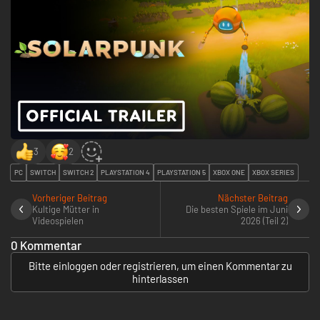
3
2
PC
SWITCH
SWITCH 2
PLAYSTATION 4
PLAYSTATION 5
XBOX ONE
XBOX SERIES
Vorheriger Beitrag
Nächster Beitrag
Kultige Mütter in
Die besten Spiele im Juni
Videospielen
2026 (Teil 2)
0 Kommentar
Bitte einloggen oder registrieren, um einen Kommentar zu
hinterlassen