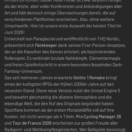
als der letzte, aber voller Konferenzen und Ankündigungen aller
Art und hält dennoch einige Überraschungen bereit, die auf
verschiedenen Plattformen erscheinen. Also, ohne weitere
Umschweife: Hier ist unsere erste Auswahl der besten Titel im
Juni 2026!
Entwickelt von Paraglacial und veröffentlicht von THQ Nordic,
präsentiert sich
Fatekeeper
dank seines First-Person-Ansatzes,
der an die Klassiker des Genres erinnert, als faszinierendes
Rollenspiel. Es verbindet brutale Nahkämpfe, Elementarmagie
und freien Spielfortschritt in einem besonders fesselnden Dark-
Fantasy-Universum.
Das seit mehreren Jahren erwartete
Gothic 1 Remake
bringt
eines der kultigsten RPGs der frühen 2000er Jahre auf den
neuesten Stand. Diese neue Version nutzt die Unreal Engine 5
und bewahrt gleichzeitig die düstere Atmosphäre und die
lebendige Welt, die den Ruf des Originals begründet haben.
Sportfans kommen ab der ersten Monatshälfte voll auf ihre
Kosten, mit nicht weniger als 4 Titeln.
Pro Cycling Manager 26
und
Tour de France 2026
erscheinen zur großen Freude aller
Radsport- und Wettkampfbegeisterten. Wer Ballspiele bevorzugt,