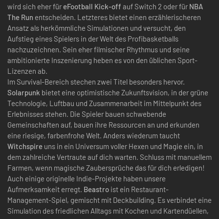
wird sich eher für
eFootball Kick-off
auf Switch 2 oder für
NBA
The Run
entscheiden. Letzteres bietet einen erzählerischeren
Ansatz als herkömmliche Simulationen und versucht, den
Aufstieg eines Spielers in der Welt des Profibasketballs
nachzuzeichnen. Sein eher filmischer Rhythmus und seine
ambitionierte Inszenierung heben es von den üblichen Sport-
Lizenzen ab.
Im Survival-Bereich stechen zwei Titel besonders hervor.
Solarpunk
bietet eine optimistische Zukunftsvision, in der grüne
Technologie, Luftbau und Zusammenarbeit im Mittelpunkt des
Erlebnisses stehen. Die Spieler bauen schwebende
Gemeinschaften auf, bauen ihre Ressourcen an und erkunden
eine riesige, farbenfrohe Welt. Anders wiederum taucht
Witchspire
uns in ein Universum voller Hexen und Magie ein, in
dem zahlreiche Vertraute auf dich warten. Schluss mit manuellem
Farmen, wenn magische Zaubersprüche das für dich erledigen!
Auch einige originelle Indie-Projekte haben unsere
Aufmerksamkeit erregt.
Beastro
ist ein Restaurant-
Management-Spiel, gemischt mit Deckbuilding. Es verbindet eine
Simulation des friedlichen Alltags mit Kochen und Kartendüellen,