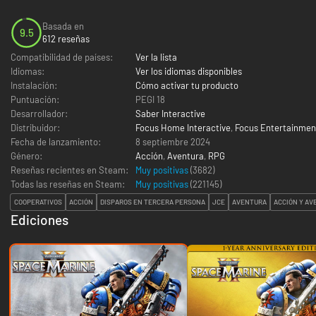
Basada en
9.5
612 reseñas
Compatibilidad de países:
Ver la lista
Idiomas:
Ver los idiomas disponibles
Instalación:
Cómo activar tu producto
Puntuación:
PEGI 18
Desarrollador:
Saber Interactive
Distribuidor:
Focus Home Interactive
,
Focus Entertainmen
Fecha de lanzamiento:
8 septiembre 2024
Género:
Acción
,
Aventura
,
RPG
Reseñas recientes en Steam:
Muy positivas
(3682)
Todas las reseñas en Steam:
Muy positivas
(
221145
)
COOPERATIVOS
ACCIÓN
DISPAROS EN TERCERA PERSONA
JCE
AVENTURA
ACCIÓN Y A
Ediciones