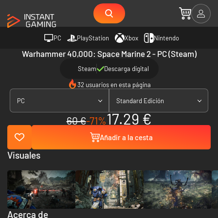
PC
PlayStation
Xbox
Nintendo
Warhammer 40,000: Space Marine 2 - PC (Steam)
Steam
Descarga digital
32 usuarios en esta página
PC
Standard Edición
17.29 €
60 €
-71%
Añadir a la cesta
Visuales
Acerca de