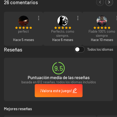
26 comentarios
perfect
Perfecto, como
Fiable 100% como
siempre.
siempre
Hace 5 meses
Hace 6 meses
Hace 10 meses
Ábrete paso entre un sinfín de oleadas tiránidas y del Caos y lucha por
Reseñas
Todos los idiomas
sobrevivir todo lo que puedas en el despiadado modo Asedio para 3
jugadores. Acumula puntos por cada oleada derrotada para gastar en
munición, cargas de equipo, estimulantes medicae y mucho más... O
9.5
úsalos para invocar refuerzos como cadianos, marines espaciales o el
poderoso dreadnought.
Puntuación media de las reseñas
basada en 612 reseñas, todos los idiomas incluidos
¡Valora este juego!
Mejores reseñas