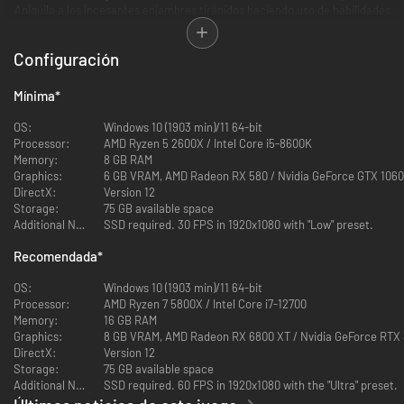
Aniquila a los incesantes enjambres tiránidos haciendo uso de habilidades
letales y un armamento devastador. Defiende el Imperium en solitario o
multijugador en tercera persona y disfruta de la acción espectacular.
Configuración
Mínima
*
OS:
Windows 10 (1903 min)/11 64-bit
Processor:
AMD Ryzen 5 2600X / Intel Core i5-8600K
Memory:
8 GB RAM
Graphics:
6 GB VRAM, AMD Radeon RX 580 / Nvidia GeForce GTX 1060
DirectX:
Version 12
Storage:
75 GB available space
Additional Notes:
SSD required. 30 FPS in 1920x1080 with "Low" preset.
Lucha contra los enemigos de la humanidad como el teniente Demetrian
Recomendada
*
Titus en esta secuela del Space Marine de 2011 y demuestra tu lealtad
una vez más al reincorporarte en los Ultramarines. Mantén a raya los
OS:
Windows 10 (1903 min)/11 64-bit
horrores de la galaxia en batallas épicas libradas en planetas lejanos y
Processor:
AMD Ryzen 7 5800X / Intel Core i7-12700
descubre secretos oscuros para repeler la noche eterna.
Memory:
16 GB RAM
Graphics:
8 GB VRAM, AMD Radeon RX 6800 XT / Nvidia GeForce RTX
DirectX:
Version 12
Storage:
75 GB available space
Additional Notes:
SSD required. 60 FPS in 1920x1080 with the "Ultra" preset.