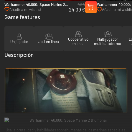
40 €
Warhammer 40,000: Space Marine 2 -
Warhammer 40,000: 
24.09 €
Season Pass 2 - PC (Steam)
Season Pass - PC (S
Añadir a mi wishlist
Añadir a mi wishli
Game features
Cooperativo
Multijugador
L
Un jugador
JcJ en línea
en línea
multiplataforma
Descripción
Usa la brutalidad y habilidades sobrehumanas de los marines espaciales.