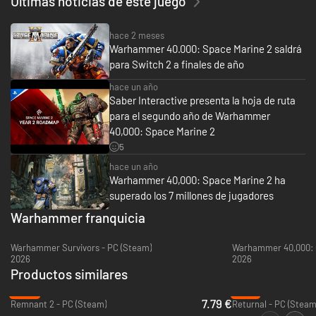
Últimas noticias de este juego
hace 2 meses
Warhammer 40.000: Space Marine 2 saldrá
para Switch 2 a finales de año
hace un año
¡
Saber Interactive presenta la hoja de ruta
Vive una guerra de proporciones galácticas! Disfruta de la acción
para el segundo año de Warhammer
frenética, sangrienta e intensa con cientos de enemigos en pantalla y
40,000: Space Marine 2
purga a los incesantes enjambres tiránidos gracias al motor de enjambre
5
de Saber.
hace un año
Warhammer 40,000: Space Marine 2 ha
Pasa a la acción en los brutales y rejugables modos JcE y JcJ con tus
superado los 7 millones de jugadores
propios marines espaciales, desbloqueando habilidades y cosméticos
Warhammer franquicia
nuevos mientras juegas. Juega con una de las 7 clases únicas,
desbloquea hasta 25 ventajas por clase, añade ventajas a tus armas y
personaliza tu apariencia con un amplio abanico de cosméticos de
Warhammer Survivors - PC (Steam)
armaduras y armas.
2026
2026
Productos similares
-84%
-72%
7.79 €
Remnant 2 - PC (Steam)
Returnal - PC (Steam