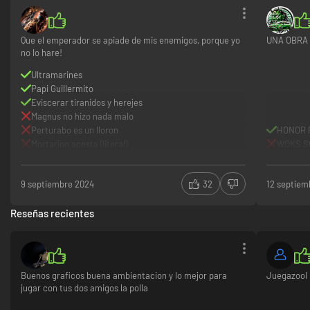
Que el emperador se apiade de mis enemigos, porque yo
UNA OBRA
no lo hare!
Ultramarines
Papi Guillermito
Eviscerar tiranidos y herejes
Magnus no hizo nada malo
Perturabo es un lloron
HONOR 
Mortarion apesta (literal)
WOKS S
9 septiembre 2024
32
12 septiem
Reseñas recientes
Buenos graficos buena ambientacion y lo mejor para
Juegazool
jugar con tus dos amigos la polla