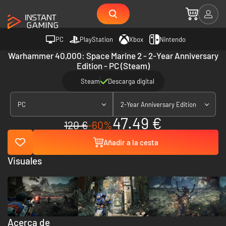
PC
PlayStation
Xbox
Nintendo
Warhammer 40,000: Space Marine 2 - 2-Year Anniversary
Edition - PC (Steam)
Steam
Descarga digital
PC
2-Year Anniversary Edition
47.49 €
120 €
-60%
Añadir a la cesta
Visuales
Acerca de