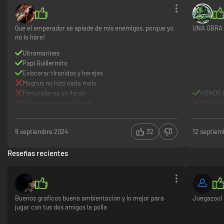
Que el emperador se apiade de mis enemigos, porque yo
UNA OBRA
no lo hare!
Ultramarines
Papi Guillermito
Ábrete paso entre un sinfín de oleadas tiránidas y del Caos y lucha por
Eviscerar tiranidos y herejes
sobrevivir todo lo que puedas en el despiadado modo Asedio para 3
Magnus no hizo nada malo
jugadores. Acumula puntos por cada oleada derrotada para gastar en
Perturabo es un lloron
HONOR 
munición, cargas de equipo, estimulantes medicae y mucho más... O
Mortarion apesta (literal)
WOKS S
úsalos para invocar refuerzos como cadianos, marines espaciales o el
poderoso dreadnought.
9 septiembre 2024
32
12 septiem
Reseñas recientes
Buenos graficos buena ambientacion y lo mejor para
Juegazool
jugar con tus dos amigos la polla