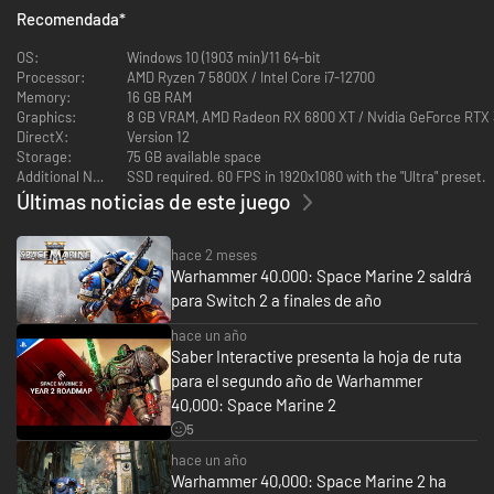
Recomendada
*
OS:
Windows 10 (1903 min)/11 64-bit
Processor:
AMD Ryzen 7 5800X / Intel Core i7-12700
Memory:
16 GB RAM
Graphics:
8 GB VRAM, AMD Radeon RX 6800 XT / Nvidia GeForce RTX
DirectX:
Version 12
Storage:
75 GB available space
Additional Notes:
SSD required. 60 FPS in 1920x1080 with the "Ultra" preset.
Lucha contra los enemigos de la humanidad como el teniente Demetrian
Últimas noticias de este juego
Titus en esta secuela del Space Marine de 2011 y demuestra tu lealtad
una vez más al reincorporarte en los Ultramarines. Mantén a raya los
horrores de la galaxia en batallas épicas libradas en planetas lejanos y
hace 2 meses
descubre secretos oscuros para repeler la noche eterna.
Warhammer 40.000: Space Marine 2 saldrá
para Switch 2 a finales de año
hace un año
Saber Interactive presenta la hoja de ruta
para el segundo año de Warhammer
40,000: Space Marine 2
5
hace un año
Warhammer 40,000: Space Marine 2 ha