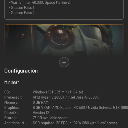
- Warhammer 40,000: Space Marine 2
- Season Pass 1
- Season Pass 2
Configuración
Mínima
*
Usa la brutalidad y habilidades sobrehumanas de los marines espaciales.
OS:
Windows 10 (1903 min)/11 64-bit
Aniquila a los incesantes enjambres tiránidos haciendo uso de habilidades
Processor:
AMD Ryzen 5 2600X / Intel Core i5-8600K
letales y un armamento devastador. Defiende el Imperium en solitario o
Memory:
8 GB RAM
multijugador en tercera persona y disfruta de la acción espectacular.
Graphics:
6 GB VRAM, AMD Radeon RX 580 / Nvidia GeForce GTX 1060
DirectX:
Version 12
Storage:
75 GB available space
Additional Notes:
SSD required. 30 FPS in 1920x1080 with "Low" preset.