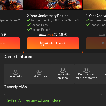
2-Year Anniversary Edition
1-Year Anniv
Space Marine 2
Warhammer 40,000: Space Marine 2
Warhammer 
Season Pass 1
Season Pass
Season Pass 2
59 €
47.49 €
120 €
-60%
90 €
 cesta
Añadir a la cesta
Fu
Game features
Cooperativo
Multijugador
L
Un jugador
JcJ en línea
en línea
multiplataforma
Descripción
2-Year Anniversary Edition incluye