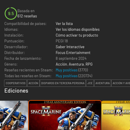
Basada en
9.5
612 reseñas
Compatibilidad de países:
Ver la lista
Idiomas:
Ver los idiomas disponibles
Instalación:
Cómo activar tu producto
Puntuación:
PEGI 18
Desarrollador:
Saber Interactive
Distribuidor:
Focus Entertainment
Fecha de lanzamiento:
8 septiembre 2024
Género:
Acción
,
Aventura
,
RPG
Reseñas recientes en Steam:
Muy positivas
(3770)
Todas las reseñas en Steam:
Muy positivas
(
220734
)
COOPERATIVOS
ACCIÓN
DISPAROS EN TERCERA PERSONA
JCE
AVENTURA
ACCIÓN Y A
Ediciones