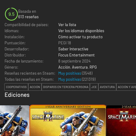
Basada en
9.5
613 reseñas
Compatibilidad de países:
Ver la lista
Idiomas:
Ver los idiomas disponibles
Instalación:
Cómo activar tu producto
Puntuación:
PEGI 18
Desarrollador:
Saber Interactive
Distribuidor:
Focus Entertainment
Fecha de lanzamiento:
8 septiembre 2024
Género:
Acción
,
Aventura
,
RPG
Reseñas recientes en Steam:
Muy positivas
(3548)
Todas las reseñas en Steam:
Muy positivas
(
221319
)
COOPERATIVOS
ACCIÓN
DISPAROS EN TERCERA PERSONA
JCE
AVENTURA
ACCIÓN Y A
Ediciones