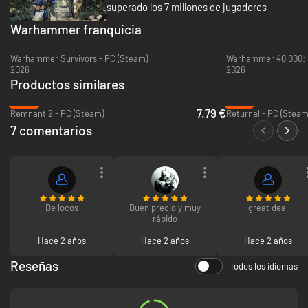
superado los 7 millones de jugadores
¡
Warhammer franquicia
Vive una guerra de proporciones galácticas! Disfruta de la acción
frenética, sangrienta e intensa con cientos de enemigos en pantalla y
purga a los incesantes enjambres tiránidos gracias al motor de enjambre
Warhammer Survivors - PC (Steam)
Warhammer 40,000: S
de Saber.
2026
2026
Productos similares
-84%
-72%
7.79 €
Remnant 2 - PC (Steam)
Returnal - PC (Steam
Pasa a la acción en los brutales y rejugables modos JcE y JcJ con tus
7 comentarios
propios marines espaciales, desbloqueando habilidades y cosméticos
nuevos mientras juegas. Juega con una de las 7 clases únicas,
desbloquea hasta 25 ventajas por clase, añade ventajas a tus armas y
personaliza tu apariencia con un amplio abanico de cosméticos de
armaduras y armas.
De locos
Buen precio y muy
great deal
rápido
Hace 2 años
Hace 2 años
Hace 2 años
Reseñas
Todos los idiomas