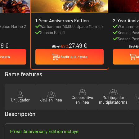
1-Year Anniversary Edition
2-Year Anniv
Space Marine 2
Warhammer 40,000: Space Marine 2
Warhammer 
Season Pass 1
Season Pass
Season Pas
59 €
27.49 €
90 €
-69%
120 €
 cesta
Añadir a la cesta
Añ
Game features
Cooperativo
Multijugador
L
Un jugador
JcJ en línea
en línea
multiplataforma
Descripción
1-Year Anniversary Edition incluye