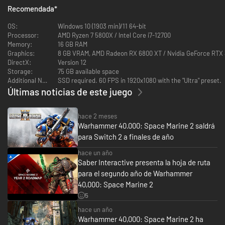
Recomendada
*
OS:
Windows 10 (1903 min)/11 64-bit
Processor:
AMD Ryzen 7 5800X / Intel Core i7-12700
Memory:
16 GB RAM
Graphics:
8 GB VRAM, AMD Radeon RX 6800 XT / Nvidia GeForce RTX
DirectX:
Version 12
Storage:
75 GB available space
Lucha contra los enemigos de la humanidad como el teniente Demetrian
Additional Notes:
SSD required. 60 FPS in 1920x1080 with the "Ultra" preset.
Titus en esta secuela del Space Marine de 2011 y demuestra tu lealtad
Últimas noticias de este juego
una vez más al reincorporarte en los Ultramarines. Mantén a raya los
horrores de la galaxia en batallas épicas libradas en planetas lejanos y
descubre secretos oscuros para repeler la noche eterna.
hace 2 meses
Warhammer 40.000: Space Marine 2 saldrá
para Switch 2 a finales de año
hace un año
Saber Interactive presenta la hoja de ruta
para el segundo año de Warhammer
40,000: Space Marine 2
5
hace un año
Warhammer 40,000: Space Marine 2 ha