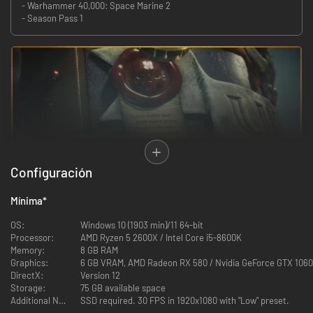
- Warhammer 40,000: Space Marine 2
- Season Pass 1
Configuración
Mínima
*
Usa la brutalidad y habilidades sobrehumanas de los marines espaciales.
Aniquila a los incesantes enjambres tiránidos haciendo uso de habilidades
OS:
Windows 10 (1903 min)/11 64-bit
letales y un armamento devastador. Defiende el Imperium en solitario o
Processor:
AMD Ryzen 5 2600X / Intel Core i5-8600K
multijugador en tercera persona y disfruta de la acción espectacular.
Memory:
8 GB RAM
Graphics:
6 GB VRAM, AMD Radeon RX 580 / Nvidia GeForce GTX 1060
DirectX:
Version 12
Storage:
75 GB available space
Additional Notes:
SSD required. 30 FPS in 1920x1080 with "Low" preset.