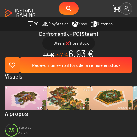
PC
PlayStation
Xbox
Nintendo
Dorfromantik - PC (Steam)
Steam
Hors stock
6.93 €
13 €
-47%
Recevoir un e-mail lors de la remise en stock
Visuels
À propos
Basé sur
7.5
3 avis