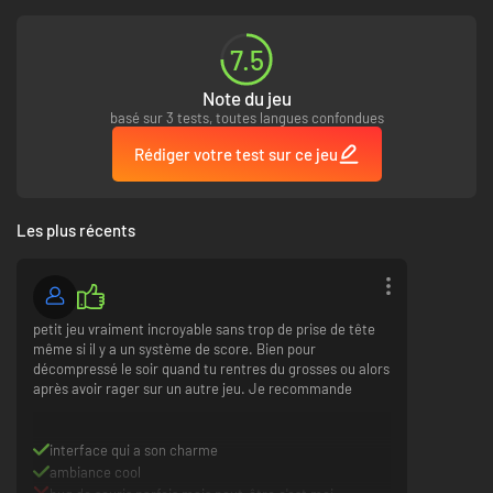
7.5
Note du jeu
basé sur 3 tests, toutes langues confondues
Rédiger votre test sur ce jeu
Les plus récents
Ce qu'offre Dorfromantik:
petit jeu vraiment incroyable sans trop de prise de tête
même si il y a un système de score. Bien pour
Construire des paysages magnifiques et infinis
décompressé le soir quand tu rentres du grosses ou alors
Un mélange unique de puzzle et de stratégie
après avoir rager sur un autre jeu. Je recommande
Un jeu relaxant et apaisant
Une atmosphère de campagne idyllique
Un placement stratégique pour battre le meilleur score
interface qui a son charme
Une rejouabilité élevée - chaque partie est unique
ambiance cool
De nombreux objets et biomes à débloquer