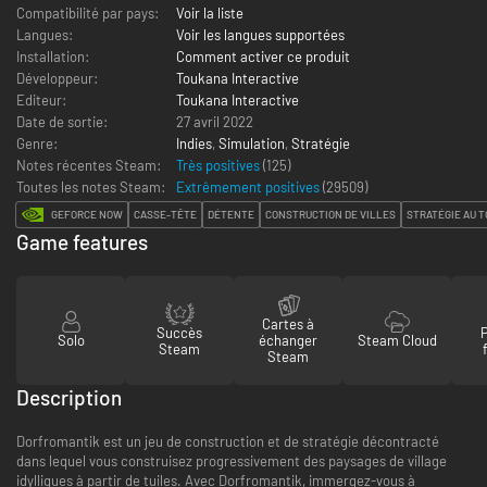
Compatibilité par pays:
Voir la liste
Langues:
Voir les langues supportées
Installation:
Comment activer ce produit
Développeur:
Toukana Interactive
Editeur:
Toukana Interactive
Date de sortie:
27 avril 2022
Genre:
Indies
,
Simulation
,
Stratégie
Notes récentes Steam:
Très positives
(125)
Toutes les notes Steam:
Extrêmement positives
(
29509
)
GEFORCE NOW
CASSE-TÊTE
DÉTENTE
CONSTRUCTION DE VILLES
STRATÉGIE AU T
Game features
Cartes à
Succès
Solo
échanger
Steam Cloud
Steam
Steam
Description
Dorfromantik est un jeu de construction et de stratégie décontracté
dans lequel vous construisez progressivement des paysages de village
idylliques à partir de tuiles. Avec Dorfromantik, immergez-vous à