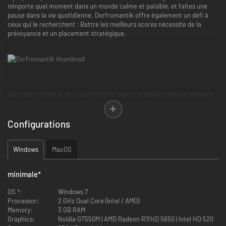
nimporte quel moment dans un monde calme et paisible, et faites une
pause dans la vie quotidienne. Dorfromantik offre également un défi à
ceux qui le recherchent : Battre les meilleurs scores nécessite de la
prévoyance et un placement stratégique.
Dans Dorfromantik, vous commencez avec une pile de tuiles de paysage
générées de façon aléatoire. Les unes après les autres, vous piochez les
tuiles en commençant par le haut de la pile, et les placez sur l'un des
emplacements possibles avec l'orientation souhaitée. Cela permet de
Configurations
créer des groupes et des combinaisons de paysages, tels que des forêts,
des villages ou des plans d'eau, et vous êtes récompensé par des points
en fonction de l'ajustement de la tuile.
Windows
MacOS
minimale
*
OS *:
Windows 7
Processor:
2 GHz Dual Core (Intel / AMD)
Memory:
3 GB RAM
Graphics:
Nvidia GT550M | AMD Radeon R7/HD 5650 | Intel HD 520