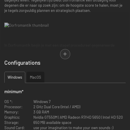
degenen die er naar op zoek zijn: om de hoogste score te halen, moet je
je tegels zorgvuldig plannen en strategisch plaatsen.
In Dorfromantik begin je met een stapel procedureel gegenereerde
tegels. De een na de ander trekt u de bovenste tegel van de stapel,
plaatst deze op een beschikbare plek en draait voor de beste pasvorm.
Daarbij worden groepen en combinaties van landschappen gevormd,
Configurations
zoals bossen, dorpen of water gebieden, en je wordt beloond met punten
afhankelijk van hoe goed de tegel past.
Windows
MacOS
minimum
*
OS *:
Windows 7
Processor:
2 GHz Dual Core (Intel / AMD)
Memory:
3 GB RAM
Graphics:
Nvidia GT550M | AMD Radeon R7/HD 5650 | Intel HD 520
Storage:
650 MB available space
Sound Card:
use your imagination to make your own sounds :)