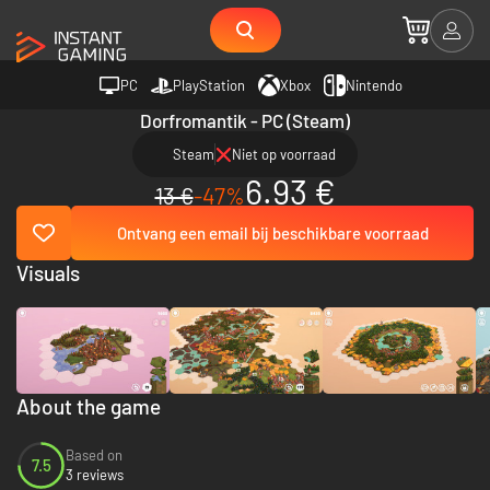
PC
PlayStation
Xbox
Nintendo
Dorfromantik - PC (Steam)
Steam
Niet op voorraad
6.93 €
13 €
-47%
Ontvang een email bij beschikbare voorraad
Visuals
About the game
Based on
7.5
3 reviews