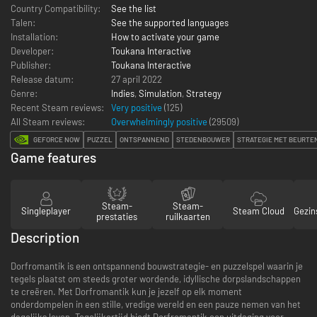
Country Compatibility:
See the list
Talen:
See the supported languages
Installation:
How to activate your game
Developer:
Toukana Interactive
Publisher:
Toukana Interactive
Release datum:
27 april 2022
Genre:
Indies
,
Simulation
,
Strategy
Recent Steam reviews:
Very positive
(125)
All Steam reviews:
Overwhelmingly positive
(
29509
)
GEFORCE NOW
PUZZEL
ONTSPANNEND
STEDENBOUWER
STRATEGIE MET BEURTE
Game features
Steam-
Steam-
Singleplayer
Steam Cloud
Gezin
prestaties
ruilkaarten
Description
Dorfromantik is een ontspannend bouwstrategie- en puzzelspel waarin je
tegels plaatst om steeds groter wordende, idyllische dorpslandschappen
te creëren. Met Dorfromantik kun je jezelf op elk moment
onderdompelen in een stille, vredige wereld en een pauze nemen van het
dagelijks leven. Tegelijkertijd biedt Dorfromantik een uitdaging voor