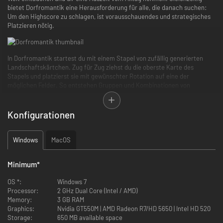
bietet Dorfromantik eine Herausforderung für alle, die danach suchen:
Um den Highscore zu schlagen, ist vorausschauendes und strategisches
Platzieren nötig.
In Dorfromantik startest du mit einem Stapel von zufällig generierten
Landschaftskärtchen. Zug für Zug ziehst du die oberste Karte des
Stapels und platzierst sie mit gewünschter Rotation auf eine der
möglichen Felder. So entstehen Gruppen und Kombinationen von
Landschaften, wie Wälder, Dörfer oder Gewässer und du wirst mit
Punkten belohnt, je nachdem wie gut das Kärtchen passt.
Konfigurationen
Windows
MacOS
Minimum
*
OS *:
Windows 7
Processor:
2 GHz Dual Core (Intel / AMD)
Memory:
3 GB RAM
Graphics:
Nvidia GT550M | AMD Radeon R7/HD 5650 | Intel HD 520
Storage:
650 MB available space