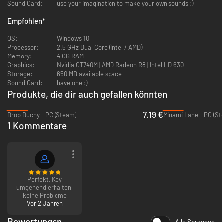
Sound Card:
use your imagination to make your own sounds :)
Empfohlen
*
Auf einigen Kärtchen erscheinen außerdem besondere Objekte, die dir
eine Aufgabe stellen: So will die Windmühle beispielsweise an 6
OS:
Windows 10
Getreidefelder angrenzen, die Lok will mit 10 Schienen verbunden sein
Processor:
2.5 GHz Dual Core (Intel / AMD)
oder das Reh will einen Wald mit mindestens 50 Bäumen bewohnen.
Memory:
4 GB RAM
Erfülle diese Quests, um weitere Kärtchen zu bekommen um den Ausbau
Graphics:
Nvidia GT740M | AMD Radeon R8 | Intel HD 630
der Landschaft immer weiterführen zu können. Die Partie endet, wenn
Storage:
650 MB available space
der Stapel aufgebraucht ist.
Sound Card:
have one :)
Beim Erweitern der Landschaft dringst du immer wieder in neue,
farbenfrohe Biome vor und entdeckst vorplatzierte Spielobjekte, die dir
Produkte, die dir auch gefallen könnten
langfristigere Aufgaben stellen. Durch diese Aufgaben kannst du neue
-52%
-80%
Kärtchen, neue Biome und neue Quests freischalten.
7.19 €
Drop Duchy - PC (Steam)
Minami Lane - PC (S
1 Kommentare
Perfekt, Key
umgehend erhalten,
keine Probleme
Vor 2 Jahren
Bewertungen
Alle Sprachen