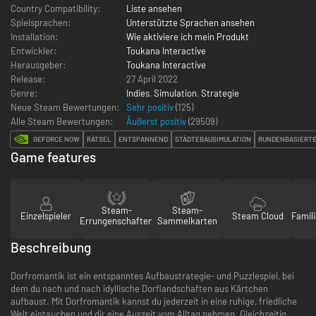
Country Compatibility:
Liste ansehen
Spielsprachen:
Unterstützte Sprachen ansehen
Installation:
Wie aktiviere ich mein Produkt
Entwickler:
Toukana Interactive
Herausgeber:
Toukana Interactive
Release:
27 April 2022
Genre:
Indies
,
Simulation
,
Strategie
Neue Steam Bewertungen:
Sehr positiv
(125)
Alle Steam Bewertungen:
Äußerst positiv
(
29509
)
GEFORCE NOW
RÄTSEL
ENTSPANNEND
STÄDTEBAUSIMULATION
RUNDENBASIERTE
Game features
Steam-
Steam-
Einzelspieler
Steam Cloud
Famili
Errungenschaften
Sammelkarten
Beschreibung
Dorfromantik ist ein entspanntes Aufbaustrategie- und Puzzlespiel, bei
dem du nach und nach idyllische Dorflandschaften aus Kärtchen
aufbaust. Mit Dorfromantik kannst du jederzeit in eine ruhige, friedliche
Welt eintauchen und dir eine Auszeit vom Alltag nehmen. Gleichzeitig