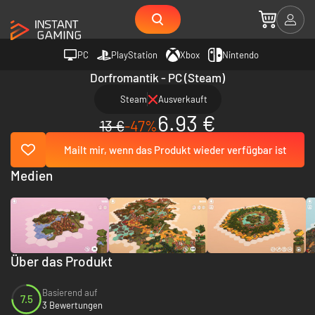
PC
PlayStation
Xbox
Nintendo
Dorfromantik - PC (Steam)
Steam
Ausverkauft
6.93 €
13 €
-47%
Mailt mir, wenn das Produkt wieder verfügbar ist
Medien
Über das Produkt
Basierend auf
7.5
3 Bewertungen