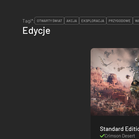
Tagi*:
OTWARTY ŚWIAT
AKCJA
EKSPLORACJA
PRZYGODOWE
W
Edycje
Standard Editi
Crimson Desert