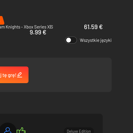
oczekiwaną prawdę.
%
61.59 €
m Knights - Xbox Series X|S
9.99 €
Wszystkie języki
abójcze kombinacje i wyzwól jeszcze bardziej
może przesądzić o Twoim losie.
 tę grę!
 Kliff i jego klan zostają rozproszeni.
Deluxe Edition