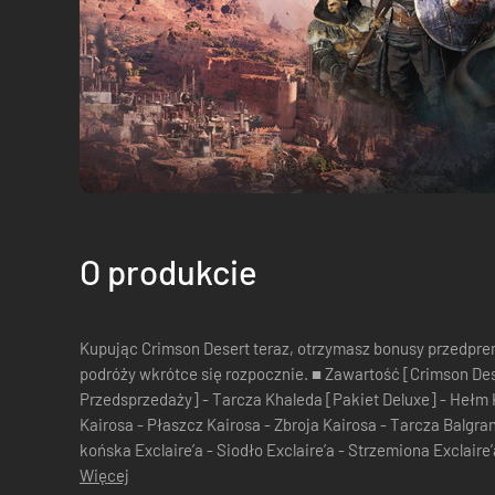
O produkcie
Kupując Crimson Desert teraz, otrzymasz bonusy przedpremierowe. Pierwszy krok
podróży wkrótce się rozpocznie. ■ Zawartość [Crimson Desert (Pełna Gra)] [Bonus
Przedsprzedaży] - Tarcza Khaleda [Pakiet Deluxe] - Hełm Kairosa - Rękawice Kairosa - Buty
Kairosa - Płaszcz Kairosa - Zbroja Kairosa - Tarcza Balgrana - Naczółek Exclaire’a - Zbroja
Więcej