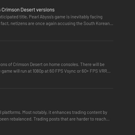
s Crimson Desert versions
icipated title, Pearl Abyss’s game is inevitably facing
In fact, netizens are once again accusing the South Korean
ions of Crimson Desert on home consoles. There will be
e game will run at 1080p at 60 FPS Vsync or 60+ FPS VRR
na.
owarzyszy, odbudować upadły klan i dopełnić krwawej
l platforms. Most notably, it enhances trading content by
 been rebalanced. Trading posts that are harder to reach