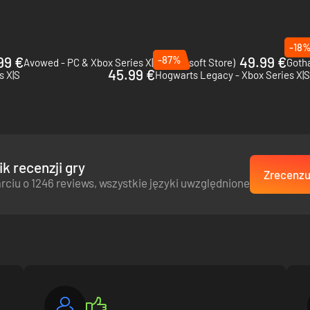
iczona liczba zdarzeń i interakcji.
b, innego — stracić serce dla istoty o czystym, niewinnym spojrzeniu.
ch ziemiach może stać się początkiem spotkania, które odsłoni nie
-18
tętniącym życiem, majestatycznym kontynencie Pywel.
99 €
-87%
49.99 €
Avowed - PC & Xbox Series X|S (Microsoft Store)
Gotha
45.99 €
s X|S
Hogwarts Legacy - Xbox Series X|S
ściwa odpowiedź.
ocnienia — korzystaj z szerokiego arsenału broni i zdolności, twórz z
, gdzie w dynamicznych, pełnych napięcia starciach ułamek sekundy 
k recenzji gry
Zrecenzuj
rciu o 1246 reviews, wszystkie języki uwzględnione
nnego napięcia współistnieją wrogie sobie frakcje.
tórych Kliff zawsze mógł liczyć u swego boku.
zarnych Niedźwiedzi...
 drugim, a po zaciekłym starciu z przywódcą Niedźwiedzi — Myurdinem,