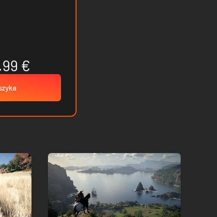
.99 €
szyka