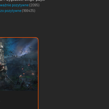
eważnie pozytywne
(2095)
dzo pozytywne
(
166435
)
e