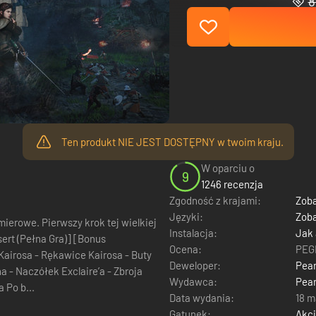
8
Ten produkt NIE JEST DOSTĘPNY w twoim kraju.
W oparciu o
9
1246 recenzja
Zgodność z krajami:
Zoba
Języki:
Zoba
 tej wielkiej
Instalacja:
Jak
Ocena:
PEGI
Deweloper:
Pear
Wydawca:
Pear
końska Exclaire’a - Siodło Exclaire’a - Strzemiona Exclaire’a Po b...
Data wydania:
18 m
Gatunek:
Akc