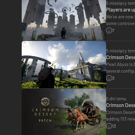
[Crimson Desert (Pełna Gra)]
5 miesięcy te
[Bonus Przedsprzedaży]
Players are u
- Tarcza Khaleda
We’ve are now i
[Pakiet Deluxe]
some controvers
- Hełm Kairosa
studio of faili
7
- Rękawice Kairosa
- Buty Kairosa
- Płaszcz Kairosa
5 miesięcy te
- Zbroja Kairosa
Crimson Deser
- Tarcza Balgrana
Pearl Abyss is
- Naczółek Exclaire’a
several config
- Zbroja końska Exclaire’a
with low ray tr
3
- Siodło Exclaire’a
- Strzemiona Exclaire’a
6 dni temu
Po brutalnym ataku Czarnych Niedźwiedzi, Kliff traci swoich
Crimson Deser
Na kontynencie Pywel, gdzie piękno współistnieje z okru
Crimson Desert 
zemsty.
adding 133 new 
offer higher pr
13
■ Bezgranicznie rozciągający się, ogromny świat.