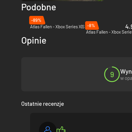
Podobne
W otwartym świecie kontynentu Pywel czeka na Ciebie niezl
Jednego dnia możesz ugiąć się pod ciężarem brutalnych pró
Zwykła prośba usłyszana w trakcie wędrówki po bezkresny
-89%
Niech Solumen obdarzy Cię swoją łaską w tej podróży po 
-8%
4.
Atlas Fallen - Xbox Series X|S
Atlas Fallen - Xbox Serie
Opinie
■ Pochłaniająca akcja, bezlitosna walka
Na polach bitwy Brunatnej Pustyni nie istnieje jedna, wła
Od mieczy, włóczni i łuków, po potężne umiejętności i wzm
niszczycielską moc.
Z każdym ciosem i ruchem toruj własną ścieżkę w świecie
Wyni
9
w opa
■ Początek przeznaczenia
Pailune — region kontynentu Pywel, gdzie w stanie nieusta
Oongka, Jian i Naira — towarzysze z klanu Greymanów, na k
Wszystko jednak zmieniło się po niespodziewanym ataku C
Ostatnie recenzje
■ Jedni walczą, by chronić, inni — by odbierać.
W bitwie z Czarnymi Niedźwiedziami Greymani giną jeden po