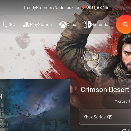
Okazje dnia
Trendy
Preordery
Nadchodzące
PC
PlayStation
Xbox
Nintendo
Crimson Desert 
Microsoft
Xbox Series X|S