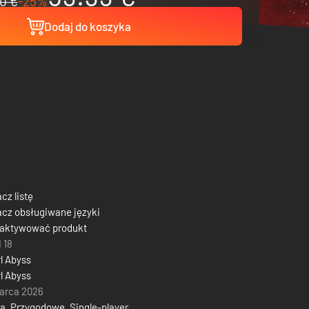
0 €
-25%
Dodaj do koszyka
cz listę
cz obsługiwane języki
 aktywować produkt
 18
l Abyss
l Abyss
arca 2026
ja
,
Przygodowe
,
Single-player