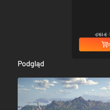
-
61 €
D
Podgląd