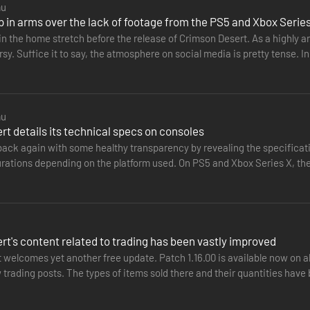
mu
p in arms over the lack of footage from the PS5 and Xbox Serie
n the home stretch before the release of Crimson Desert. As a highly ant
y. Suffice it to say, the atmosphere on social media is pretty tense. 
ng…
mu
t details its technical specs on consoles
 back again with some healthy transparency by revealing the specificat
urations depending on the platform used. On PS5 and Xbox Series X, th
acing in…
 towarzyszy z klanu Greymanów – ludzi, którzy byli dla niego jak rodzi
t's content related to trading has been vastly improved
cieństwem, rozpoczyna się jego podróż — by odnaleźć rozproszonych t
welcomes yet another free update. Patch 1.16.00 is available now on al
trading posts. The types of items sold there and their quantities have
ofits.…