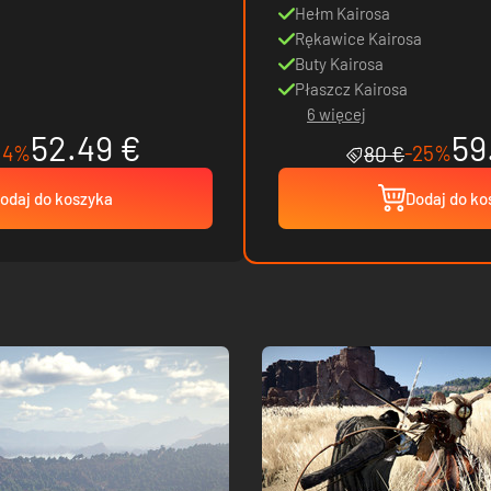
Hełm Kairosa
Rękawice Kairosa
Buty Kairosa
Płaszcz Kairosa
6 więcej
52.49 €
59
14%
-25%
80 €
odaj do koszyka
Dodaj do ko