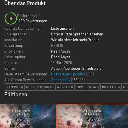
Über das Produkt
Basierend auf
9
1250 Bewertungen
Country Compatibility:
Liste ansehen
Spielsprachen:
Unterstützte Sprachen ansehen
Installation:
Wie aktiviere ich mein Produkt
Bewertung:
PEGI 18
Entwickler:
Pearl Abyss
Herausgeber:
Pearl Abyss
Release:
18 März 2026
Genre:
Action
,
Abenteuer
,
Einzelspieler
Neue Steam Bewertungen:
Überwiegend positiv
(1798)
Alle Steam Bewertungen:
Sehr positiv
(
166998
)
OPEN WORLD
ACTION
ERKUNDUNG
ABENTEUER
KAMPF
FANTASY
MITTELALTER
ACT
Editionen