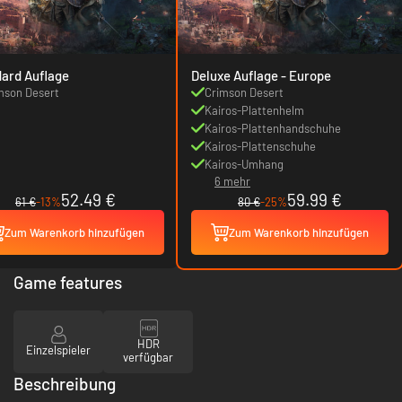
ard Auflage
Deluxe Auflage - Europe
mson Desert
Crimson Desert
Kairos-Plattenhelm
Kairos-Plattenhandschuhe
Kairos-Plattenschuhe
Kairos-Umhang
6 mehr
52.49 €
59.99 €
61 €
-13%
80 €
-25%
Zum Warenkorb hinzufügen
Zum Warenkorb hinzufügen
Game features
HDR
Einzelspieler
verfügbar
Beschreibung