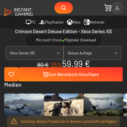
PC
PlayStation
Xbox
Nintendo
Crimson Desert Deluxe Edition - Xbox Series X|S
Microsoft Store
Digitaler Download
Xbox Series X|S
Deluxe Auflage
59.99 €
80 €
-25%
Zum Warenkorb hinzufügen
Medien
Achtung, dieses Produkt ist in deinem Land nicht verfügbar!