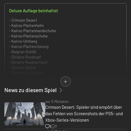
Deluxe Auflage beinhaltet
- Crimson Desert
- Kairos-Plattenhelm
- Kairos-Plattenhandschuhe
- Kairos-Plattenschuhe
- Kairos-Umhang
- Kairos-Plattenrüstung
- Balgran-Schild
- Diclaire-Rosskopf
- Diclaire-Rossharnisch
- Diclaire-Sattel
- Diclaire-Steigbügel
Bestellt Crimson Desert jetzt vor, um exklusive Boni zu erhalten.
Der erste Schritt dieser epischen Reise beginnt schon bald.
News zu diesem Spiel
■ Inhalt
vor 5 Monaten
[Crimson Desert: Vollversion]
Crimson Desert: Spieler sind empört über
[Vorbestellerbonus]
das Fehlen von Screenshots der PS5- und
- Khaled-Schild
[Deluxe-Paket]
Xbox-Series-Versionen
- Kairos-Plattenhelm
1
7
- Kairos-Plattenhandschuhe