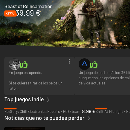
Beast of Reincarnation
39.99 €
-27%
Últimas reseñas
En juego estupendo.
Un juego de estilo clásico (16 bi
aunque con las opciones de cal
Si te quieres tirar de los pelos un
de vida actuales.
rato,
Si te gustan los juegos estilo Z
Top juegos indie
si quieres un juego totalmente
clásico, este es tu juego.
desagradecido pero eres de
-55%
-18%
marcarte retos, este es tu lugar.
No es sencillo pero tampoco
8.99 €
ReStory: Chill Electronics Repairs - PC (Steam)
Shift At Midnight - P
excesivamente difícil y te tient
Noticias que no te puedes perder
No es un juego diseñado para
seguir insistiendo cada vez que
entretener, es un juego diseñado
matan.