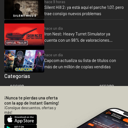
para sacar el orgullo propio y tirar.
hace 9 horas
En resumen, juego totalmente
Silent Hill 2: ya está aquí el parche 1.07, pero
Si quieres un juego para divertirte,
recomendable para aquellos q
trae consigo nuevos problemas
busca otra cosa.
quieran volver a vivir la época 
Snes y Megadrive.
hace un día
Iron Nest: Heavy Turret Simulator ya
cuenta con un 98% de valoraciones
positivas en 5 horas
hace un día
Capcom actualiza su lista de títulos con
más de un millón de copias vendidas
Categorías
Acción
Arcade
¡Nunca te pierdas una oferta
con la app de Instant Gaming!
¡Consigue descuentos, ofertas y
más!