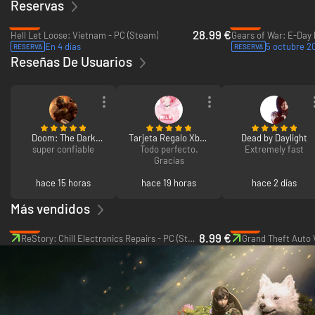
Reservas
-28%
-30%
28.99 €
Hell Let Loose: Vietnam - PC (Steam)
En 4 días
5 octubre 2
RESERVA
RESERVA
Reseñas De Usuarios
Doom: The Dark
Tarjeta Regalo Xbox
Dead by Daylight
super confiable
Ages Premium
Todo perfecto.
Live 50€
Extremely fast
Edition
Gracias
hace 15 horas
hace 19 horas
hace 2 días
Más vendidos
-55%
-67%
8.99 €
ReStory: Chill Electronics Repairs - PC (Steam)