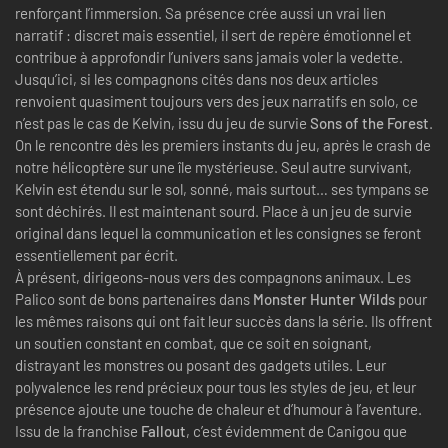
renforçant l’immersion. Sa présence crée aussi un vrai lien
narratif : discret mais essentiel, il sert de repère émotionnel et
contribue à approfondir l’univers sans jamais voler la vedette.
Jusqu’ici, si les compagnons cités dans nos deux articles
renvoient quasiment toujours vers des jeux narratifs en solo, ce
n’est pas le cas de Kelvin, issu du jeu de survie
Sons of the Forest
.
On le rencontre dès les premiers instants du jeu, après le crash de
notre hélicoptère sur une île mystérieuse. Seul autre survivant,
Kelvin est étendu sur le sol, sonné, mais surtout… ses tympans se
sont déchirés. Il est maintenant sourd. Place à un jeu de survie
original dans lequel la communication et les consignes se feront
essentiellement par écrit.
À présent, dirigeons-nous vers des compagnons animaux. Les
Palico sont de bons partenaires dans
Monster Hunter Wilds
pour
les mêmes raisons qui ont fait leur succès dans la série. Ils offrent
un soutien constant en combat, que ce soit en soignant,
distrayant les monstres ou posant des gadgets utiles. Leur
polyvalence les rend précieux pour tous les styles de jeu, et leur
présence ajoute une touche de chaleur et d’humour à l’aventure.
Issu de la franchise
Fallout
, c’est évidemment de Canigou que