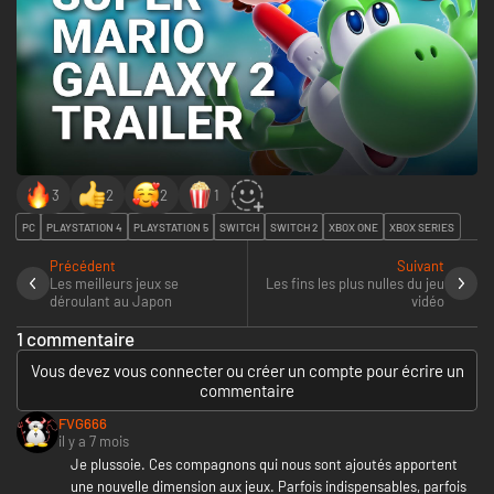
3
2
2
1
PC
PLAYSTATION 4
PLAYSTATION 5
SWITCH
SWITCH 2
XBOX ONE
XBOX SERIES
Précédent
Suivant
Les meilleurs jeux se
Les fins les plus nulles du jeu
déroulant au Japon
vidéo
1 commentaire
Vous devez vous connecter ou créer un compte pour écrire un
commentaire
FVG666
il y a 7 mois
Je plussoie. Ces compagnons qui nous sont ajoutés apportent
une nouvelle dimension aux jeux. Parfois indispensables, parfois