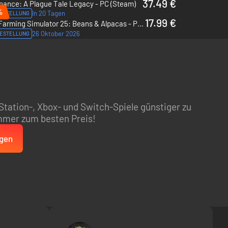
37.49 €
nance: A Plague Tale Legacy - PC (Steam)
%
In 20 Tagen
ESTELLUNG
17.99 €
Farming Simulator 25: Beans & Alpacas - PC & Mac (Steam)
26 Oktober 2026
ESTELLUNG
Station-, Xbox- und Switch-Spiele günstiger zu
immer zum besten Preis!
ngen