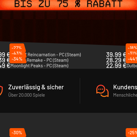
-27%
-18
99 €
-43%
39.99 €
-31
Beast of Reincarnation - PC (Steam)
Shift
39 €
-34%
28.29 €
-44
Gothic 1 Remake - PC (Steam)
49 €
22.99 €
Moonlight Peaks - PC (Steam)
Outb
Zuverlässig & sicher
Kundens
Über 20.000 Spiele
Menschliche
-30%
-25