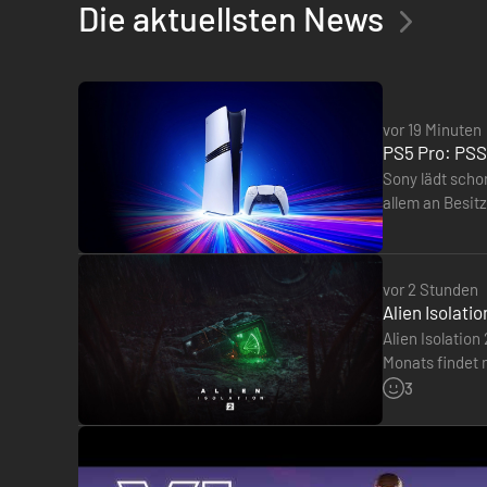
Die aktuellsten News
vor 19 Minuten
PS5 Pro: PSSR
Sony lädt scho
allem an Besit
manuell über d
vor 2 Stunden
Alien Isolati
Alien Isolatio
Monats findet 
des FrightFest
3