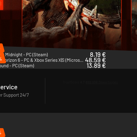
%
%
8.19 €
 At Midnight - PC (Steam)
%
48.59 €
Forza Horizon 6 - PC & Xbox Series X|S (Microsoft Store)
13.89 €
ound - PC (Steam)
ervice
r Support 24/7
%