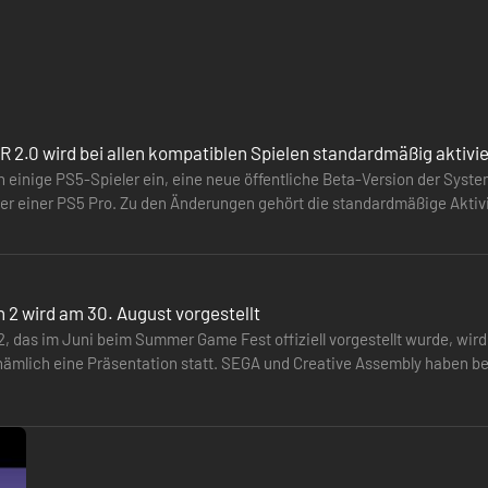
 2.0 wird bei allen kompatiblen Spielen standardmäßig aktivie
n einige PS5-Spieler ein, eine neue öffentliche Beta-Version der Syste
zer einer PS5 Pro. Zu den Änderungen gehört die standardmäßige Akti
ie Einstellungen…
on 2 wird am 30. August vorgestellt
n 2, das im Juni beim Summer Game Fest offiziell vorgestellt wurde, wi
nämlich eine Präsentation statt. SEGA und Creative Assembly haben b
 ein spezielles…