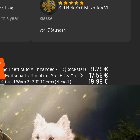
ck Flag
Sid Meier’s Civilization VI
 this year
klasse!
vor 17 Stunden
%
9.79 €
%
and Theft Auto V Enhanced - PC (Rockstar)
17.59 €
%
Landwirtschafts-Simulator 25 - PC & Mac (Steam)
19.99 €
Guild Wars 2: 2000 Gems (Ncsoft)
LC