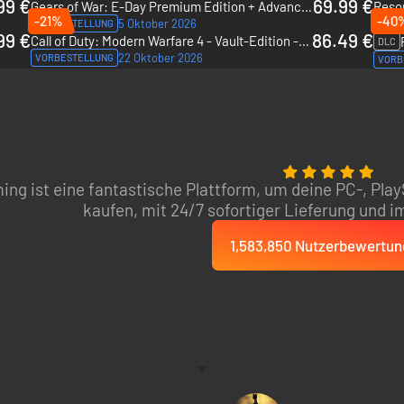
99 €
69.99 €
Gears of War: E-Day Premium Edition + Advanced access - PC & Xbox Series X|S (Microsoft Store)
Reso
-21%
-40
5 Oktober 2026
VORBESTELLUNG
VORB
99 €
86.49 €
Call of Duty: Modern Warfare 4 - Vault-Edition - PC & Xbox Series X|S (Microsoft Store)
DLC
22 Oktober 2026
VORBESTELLUNG
VORB
ing ist eine fantastische Plattform, um deine PC-, Play
kaufen, mit 24/7 sofortiger Lieferung und 
1,583,850 Nutzerbewertu