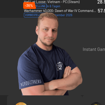
28.
Hell Let Loose: Vietnam - PC (Steam)
-36%
In 6 Tagen
VORBESTELLUNG
57.
Warhammer 40,000: Dawn of War IV Commander Edition + Advanced access - PC (Steam)
16 September 2026
VORBESTELLUNG
Instant Gam