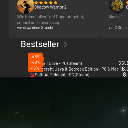
Shadow Warrior 2
C
Wie immer alles Top! Super Angebot,
klasse!
schnell und zuverlässig!
vor etwa einer Stunde
vor 2 Stund
Bestseller
-43%
22.
-46%
Corsair Cove - PC (Steam)
16.
-18%
Minecraft: Java & Bedrock Edition - PC & Mac
8.
Shift At Midnight - PC (Steam)