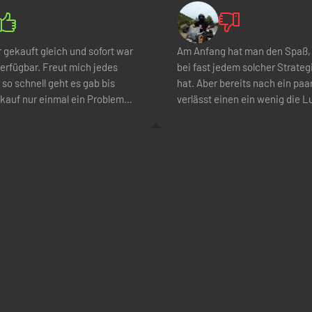
gekauft gleich und sofort war
Am Anfang hat man den Spaß,
erfügbar. Freut mich jedes
bei fast jedem solcher Strateg
 so schnell geht es gab bis
hat. Aber bereits nach ein pa
 kauf nur einmal ein Problem
verlässt einen ein wenig die L
pport hat innerhalb 20
zu kommen, weil man nicht wir
antwortet und mir direkt
Freuide auf noch kommende
und gleich einen neuen Code
Spielinhalte warten möchte. F
kt.
günstigen Preis okay würde ic
iel Sims 4 naja ist halt Sims 4
st nen toller Zeitvertreib.