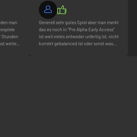
 den man
Generell sehr gutes Spiel aber man merkt
iespiele
das es noch in "Pre Alpha Early Access"
ar Stunden
ist weil vieles entweder unfertig ist, nicht
ust weiter
korrekt gebalanced ist oder sonst was
klich mit
nicht so ist wie es sein soll. Die KI Gegner
sind ab und zu echt "spongy" also tanken
ür einen
echt viele Schüsse teils und z.B. 5,56x45
h sagen.
M995 sollte Problemlos durch NIJ 3+
durchgehen wird aber teils einfach
gestoppt wenn KI Gegner eben diese 3+
tragen (III+, IIIA+ etc.). Man selbst
verreckt manchmal viel zu schnell aber
sonst ist das Spiel wirklich ultra schön
aber auch sehr Leistungsintensiv.
Ebenfalls finde ich es sehr cool dass man
entweder PVPVE oder nur PVE spielen
kann falls man kein bock hat aus 300