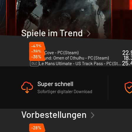
Spiele im Trend
-43%
-39%
22.
Corsair Cove - PC (Steam)
-36%
18.
The Mound: Omen of Cthulhu - PC (Steam)
25.
Le Mans Ultimate - US Track Pass - PC (Steam)
DLC
Super schnell
Sofortiger digitaler Download
Vorbestellungen
-28%