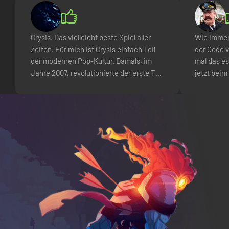
Crysis. Das vielleicht beste Spiel aller
Wie immer 
Zeiten. Für mich ist Crysis einfach Teil
der Code v
der modernen Pop-Kultur. Damals, im
mal das es
Jahre 2007, revolutionierte der erste Teil
jetzt beim
die gesamte Branche in Sachen Grafik,
und der Su
Story und Gameplay. 2020 kam dann das
Minuten ge
Remaster, welches alles nochmal auf ein
geholfen 
neues Level hebt.
zugeschic
Und das Sp
ich mag´s i