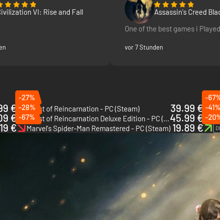
ivilization VI: Rise and Fall
Assassin's Creed Bla
Resynced
One of the best games i Played
en
vor 7 Stunden
-27%
-67
99 €
39.99 €
-28%
-41
Beast of Reincarnation - PC (Steam)
Gr
09 €
45.99 €
-67%
-20
Beast of Reincarnation Deluxe Edition - PC (Steam)
19 €
19.89 €
Marvel's Spider-Man Remastered - PC (Steam)
D