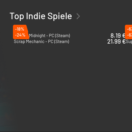
Top Indie Spiele
-18%
-6
8.19 €
-24%
-6
Shift At Midnight - PC (Steam)
DL
21.99 €
Scrap Mechanic - PC (Steam)
Sup